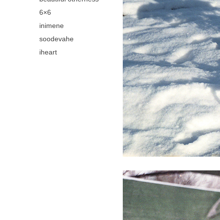
6×6
inimene
soodevahe
iheart