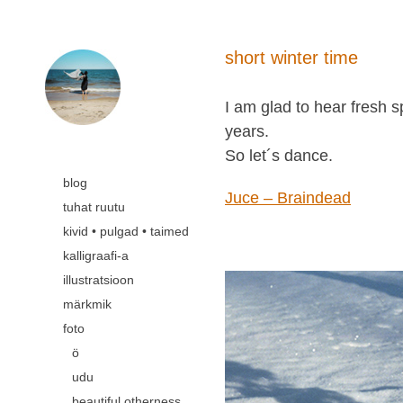
short winter time
I am glad to hear fresh s
years.
So let´s dance.
blog
Juce – Braindead
tuhat ruutu
kivid • pulgad • taimed
kalligraafi-a
illustratsioon
märkmik
foto
ö
udu
beautiful otherness